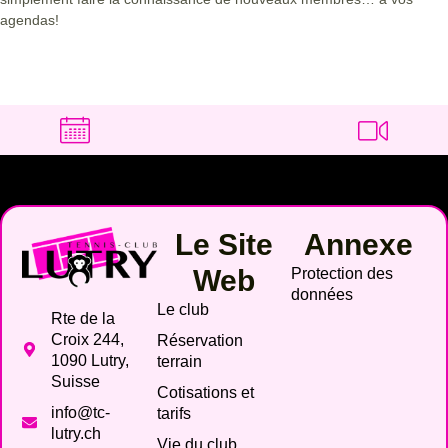
agendas!
Le Site
Annexe
Web
Protection des
données
Le club
Rte de la
Croix 244,
Réservation
1090 Lutry,
terrain
Suisse
Cotisations et
info@tc-
tarifs
lutry.ch
Vie du club