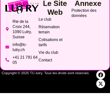
Le Site
Annexe
Web
Protection des
données
Le club
Rte de la
Croix 244,
Réservation
1090 Lutry,
terrain
Suisse
Cotisations et
info@tc-
tarifs
lutry.ch
Vie du club
+41 21 791 64
Contact
05
Copyright © 2025 TC-lutry. Tous les droits sont réservés.