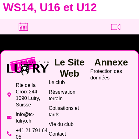
WS14, U16 et U12
Le Site
Annexe
Web
Protection des
données
Le club
Rte de la
Croix 244,
Réservation
1090 Lutry,
terrain
Suisse
Cotisations et
info@tc-
tarifs
lutry.ch
Vie du club
+41 21 791 64
Contact
05